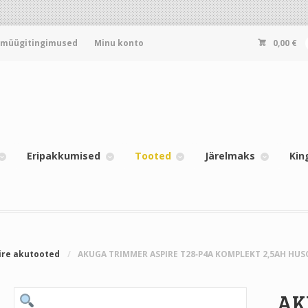
-müügitingimused
Minu konto
0,00
€
Eripakkumised
Tooted
Järelmaks
Kin
ire akutooted
/
AKUGA TRIMMER ASPIRE T28‐P4A KOMPLEKT 2,5AH HU
AK