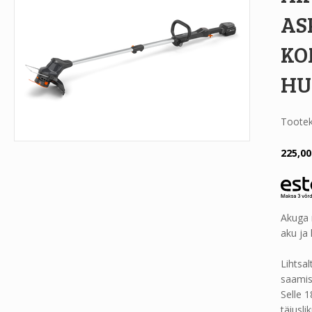
AS
KO
HU
Toote
225,0
Akuga
aku ja 
Lihtsa
saamis
Selle 
täiusl