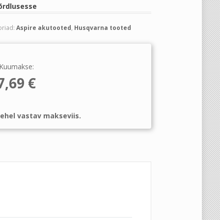
õrdlusesse
oriad:
Aspire akutooted
,
Husqvarna tooted
Kuumakse:
7,69
€
ehel vastav makseviis.