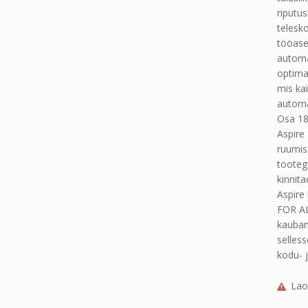
riputus
telesk
tööase
automa
optimaa
mis kai
automaa
Osa 18
Aspire 
ruumisä
tooteg
kinnit
Aspire
FOR AL
kaubam
selles
kodu- j
Lao