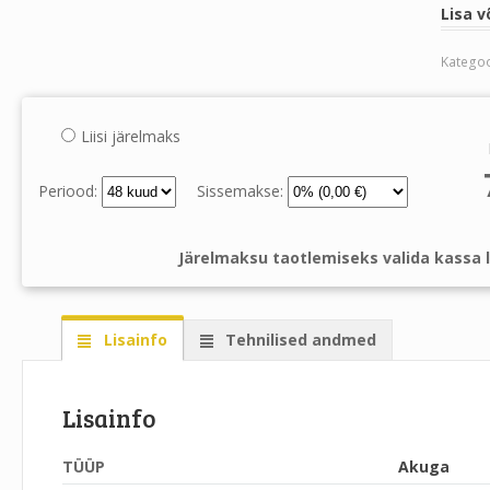
Lisa v
Katego
Liisi järelmaks
Periood:
Sissemakse:
Järelmaksu taotlemiseks valida kassa l
Lisainfo
Tehnilised andmed
Lisainfo
TÜÜP
Akuga