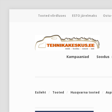
Tooted võrdluses
ESTO järelmaks
Ostu
Kampaaniad
Soodus
Esileht
/
Tooted
/
Husqvarna tooted
/
Asp