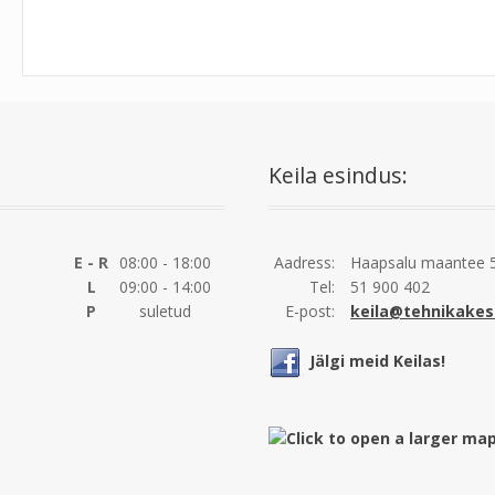
Keila esindus:
E - R
08:00 - 18:00
Aadress:
Haapsalu maantee 5
L
09:00 - 14:00
Tel:
51 900 402
P
suletud
E-post:
keila@tehnikakes
Jälgi meid Keilas!