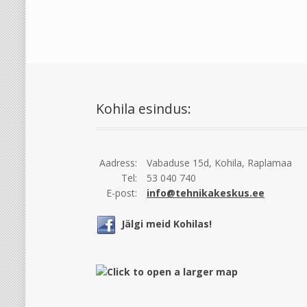
Kohila esindus:
Aadress:
Vabaduse 15d, Kohila, Raplamaa
Tel:
53 040 740
E-post:
info@tehnikakeskus.ee
Jälgi meid Kohilas!