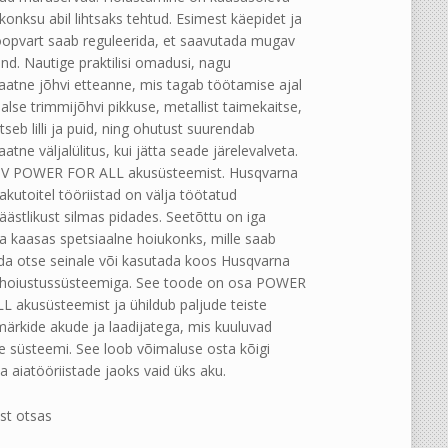
konksu abil lihtsaks tehtud. Esimest käepidet ja
oopvart saab reguleerida, et saavutada mugav
nd. Nautige praktilisi omadusi, nagu
atne jõhvi etteanne, mis tagab töötamise ajal
lse trimmijõhvi pikkuse, metallist taimekaitse,
tseb lilli ja puid, ning ohutust suurendab
tne väljalülitus, kui jätta seade järelevalveta.
V POWER FOR ALL akusüsteemist. Husqvarna
akutoitel tööriistad on välja töötatud
ästlikust silmas pidades. Seetõttu on iga
a kaasas spetsiaalne hoiukonks, mille saab
ada otse seinale või kasutada koos Husqvarna
 hoiustussüsteemiga. See toode on osa POWER
L akusüsteemist ja ühildub paljude teiste
ärkide akude ja laadijatega, mis kuuluvad
se süsteemi. See loob võimaluse osta kõigi
a aiatööriistade jaoks vaid üks aku.
st otsas