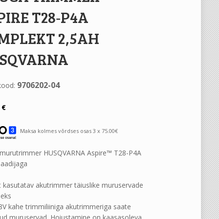
PIRE T28‐P4A
MPLEKT 2,5AH
SQVARNA
9706202-04
kood:
0
€
Maksa kolmes võrdses osas 3 x 75.00€
 murutrimmer HUSQVARNA Aspire™ T28-P4A
laadijaga
lt kasutatav akutrimmer täiuslike muruservade
eks
18V kahe trimmiliiniga akutrimmeriga saate
ikud muruservad. Hoiustamine on kaasasoleva