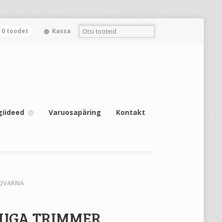
0 toodet
Kassa
giideed
Varuosapäring
Kontakt
SQVARNA
UGA TRIMMER