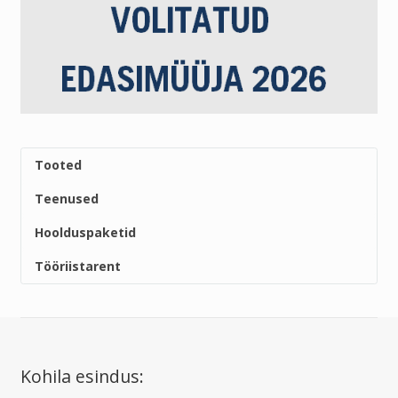
Tooted
Teenused
Hoolduspaketid
Tööriistarent
Kohila esindus: