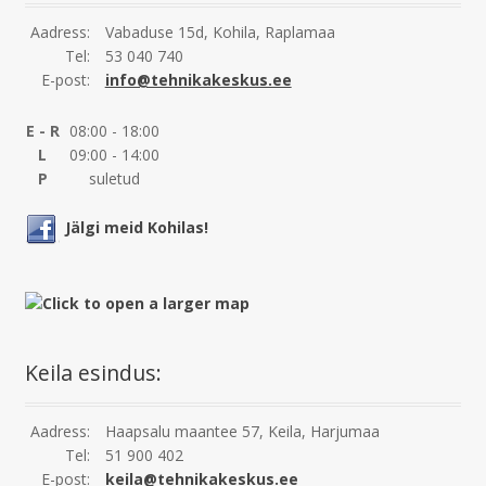
Aadress:
Vabaduse 15d, Kohila, Raplamaa
Tel:
53 040 740
E-post:
info@tehnikakeskus.ee
E - R
08:00 - 18:00
L
09:00 - 14:00
P
suletud
Jälgi meid Kohilas!
Keila esindus:
Aadress:
Haapsalu maantee 57, Keila, Harjumaa
Tel:
51 900 402
E-post:
keila@tehnikakeskus.ee