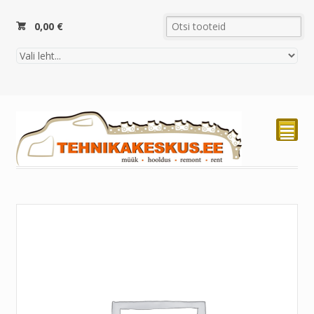
0,00
€
²