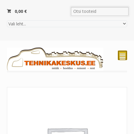
0,00
€
²