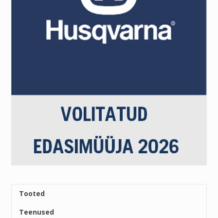
Tooted
Teenused