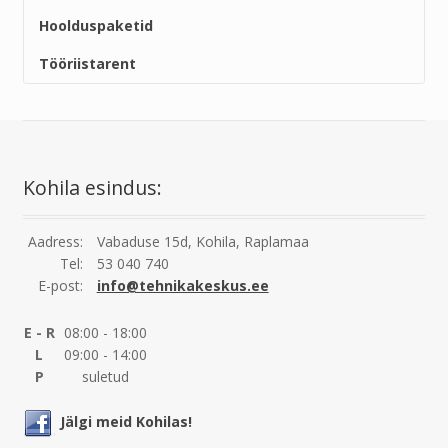
Hoolduspaketid
Tööriistarent
Kohila esindus:
Aadress:
Vabaduse 15d, Kohila, Raplamaa
Tel:
53 040 740
E-post:
info@tehnikakeskus.ee
E - R
08:00 - 18:00
L
09:00 - 14:00
P
suletud
Jälgi meid Kohilas!