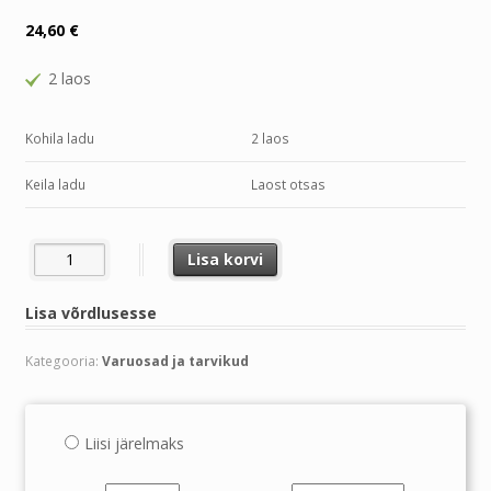
24,60
€
2 laos
Kohila ladu
2 laos
Keila ladu
Laost otsas
FOAM-X TUGEVATOIMELINE VAHUPESUAINE KONSENTRAAT 5L 
Lisa korvi
Lisa võrdlusesse
Kategooria:
Varuosad ja tarvikud
Liisi järelmaks