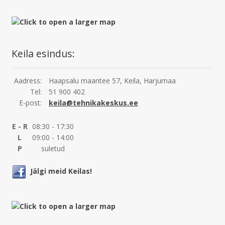
Keila esindus:
Aadress:
Haapsalu maantee 57, Keila, Harjumaa
Tel:
51 900 402
E-post:
keila@tehnikakeskus.ee
E - R
08:30 - 17:30
L
09:00 - 14:00
P
suletud
Jälgi meid Keilas!