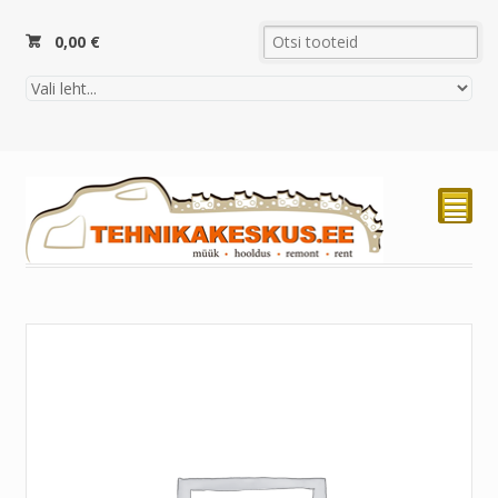
0,00
€
²