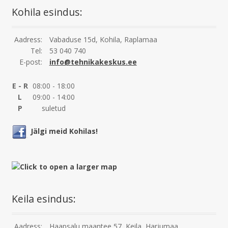
Kohila esindus:
Aadress:
Vabaduse 15d, Kohila, Raplamaa
Tel:
53 040 740
E-post:
info@tehnikakeskus.ee
E - R
08:00 - 18:00
L
09:00 - 14:00
P
suletud
Jälgi meid Kohilas!
Keila esindus:
Aadress:
Haapsalu maantee 57, Keila, Harjumaa