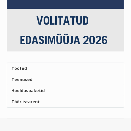
Tooted
Teenused
Hoolduspaketid
Tööriistarent