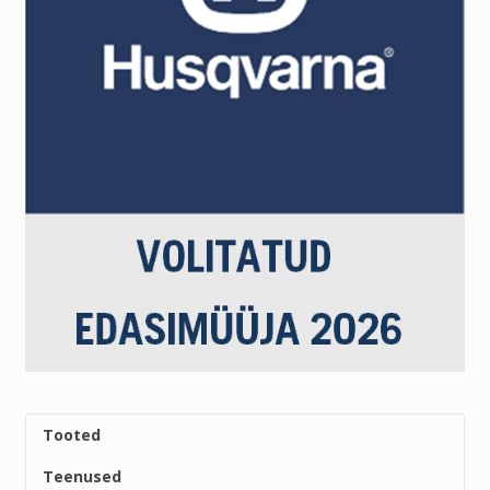
Tooted
Teenused