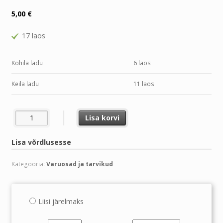
5,00
€
17 laos
Kohila ladu
6 laos
Keila ladu
11 laos
KARBURAATORI MEMBRAAN B&S =49-007,003-098, 495770, 795
Lisa korvi
Lisa võrdlusesse
Kategooria:
Varuosad ja tarvikud
Liisi järelmaks