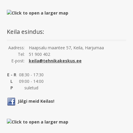
Keila esindus:
Aadress:
Haapsalu maantee 57, Keila, Harjumaa
Tel:
51 900 402
E-post:
keila@tehnikakeskus.ee
E - R
08:30 - 17:30
L
09:00 - 14:00
P
suletud
Jälgi meid Keilas!