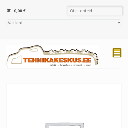
0,00
€
²