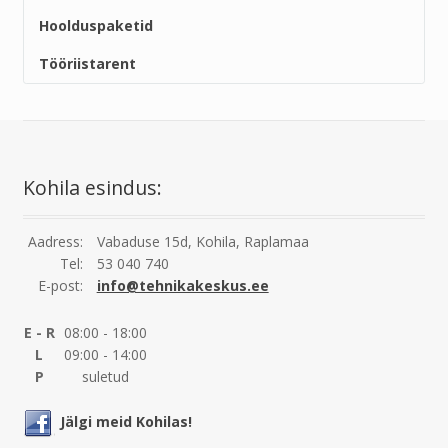
Hoolduspaketid
Tööriistarent
Kohila esindus:
Aadress:
Vabaduse 15d, Kohila, Raplamaa
Tel:
53 040 740
E-post:
info@tehnikakeskus.ee
E - R
08:00 - 18:00
L
09:00 - 14:00
P
suletud
Jälgi meid Kohilas!