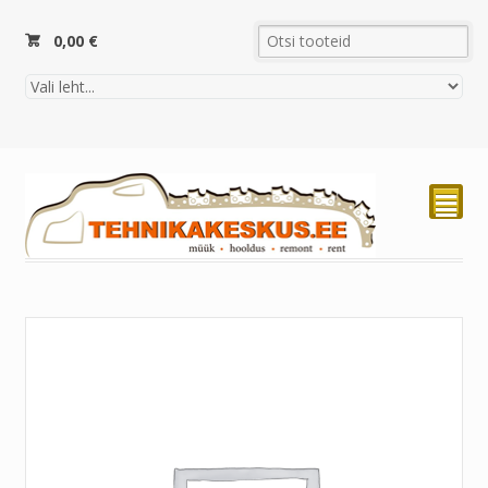
0,00
€
²