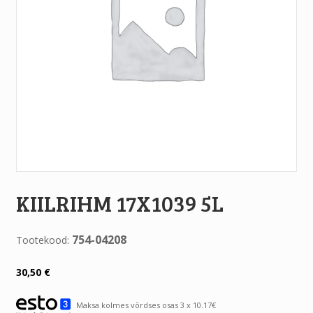
KIILRIHM 17X1039 5L
754-04208
Tootekood:
30,50
€
Maksa kolmes võrdses osas 3 x 10.17€