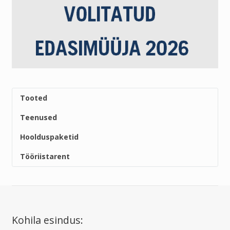
Tooted
Teenused
Hoolduspaketid
Tööriistarent
Kohila esindus: