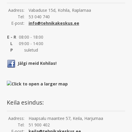
Aadress:
Vabaduse 15d, Kohila, Raplamaa
Tel:
53 040 740
E-post:
info@tehnikakeskus.ee
E - R
08:00 - 18:00
L
09:00 - 14:00
P
suletud
Jälgi meid Kohilas!
Keila esindus:
Aadress:
Haapsalu maantee 57, Keila, Harjumaa
Tel:
51 900 402
E-post:
keila@tehnikakeskus.ee