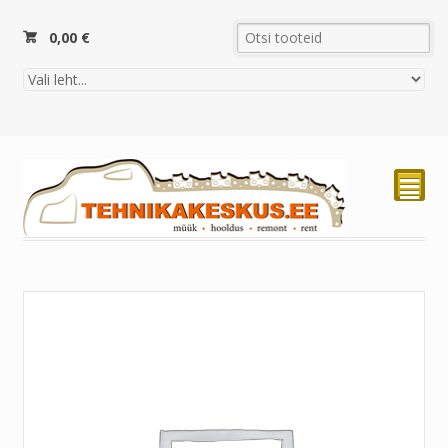
0,00
€
²