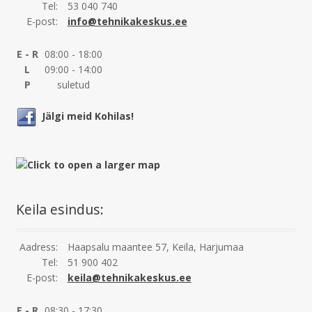
Tel:
53 040 740
E-post:
info@tehnikakeskus.ee
E - R
08:00 - 18:00
L
09:00 - 14:00
P
suletud
Jälgi meid Kohilas!
Keila esindus:
Aadress:
Haapsalu maantee 57, Keila, Harjumaa
Tel:
51 900 402
E-post:
keila@tehnikakeskus.ee
E - R
08:30 - 17:30