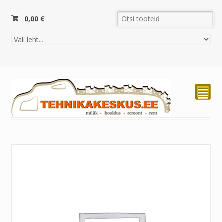
0,00
€
²