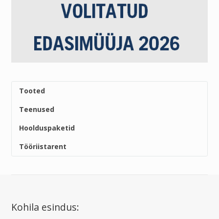
Tooted
Teenused
Hoolduspaketid
Tööriistarent
Kohila esindus: