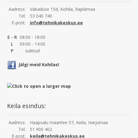
Aadress:
Vabaduse 15d, Kohila, Raplamaa
Tel:
53 040 740
E-post:
info@tehnikakeskus.ee
E - R
08:00 - 18:00
L
09:00 - 14:00
P
suletud
Jälgi meid Kohilas!
Keila esindus:
Aadress:
Haapsalu maantee 57, Keila, Harjumaa
Tel:
51 900 402
E-post:
keila@tehnikakeskus.ee