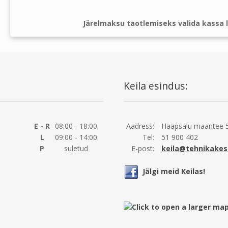
Järelmaksu taotlemiseks valida kassa l
Keila esindus:
E - R
08:00 - 18:00
Aadress:
Haapsalu maantee 5
L
09:00 - 14:00
Tel:
51 900 402
P
suletud
E-post:
keila@tehnikakes
Jälgi meid Keilas!