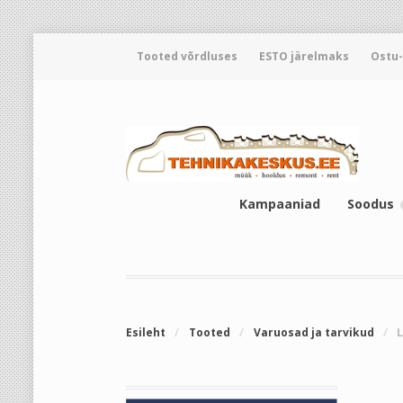
Tooted võrdluses
ESTO järelmaks
Ostu
Kampaaniad
Soodus
Esileht
/
Tooted
/
Varuosad ja tarvikud
/