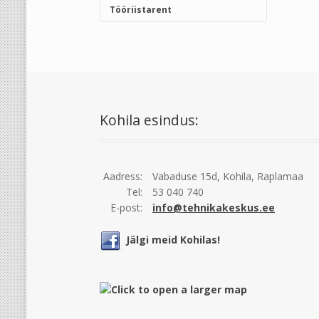
Tööriistarent
Kohila esindus:
Aadress:
Vabaduse 15d, Kohila, Raplamaa
Tel:
53 040 740
E-post:
info@tehnikakeskus.ee
Jälgi meid Kohilas!