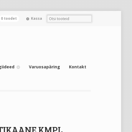
0 toodet
Kassa
giideed
Varuosapäring
Kontakt
TIKAANE KMPL.