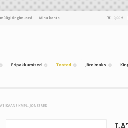
-müügitingimused
Minu konto
0,00
€
Eripakkumised
Tooted
Järelmaks
Kin
LATIKAANE KMPL. JONSERED
LA