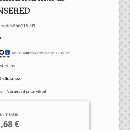
NSERED
5256115-01
kood:
€
Maksa kolmes võrdses osas 3 x 15.67€
st otsas
õrdlusesse
ria:
Varuosad ja tarvikud
uumakse:
1,68
€