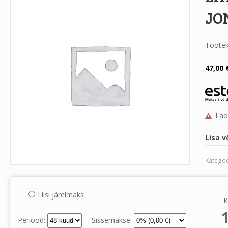
JO
Toote
47,00
Lao
Lisa v
Kategoo
Liisi järelmaks
K
Periood:
Sissemakse: