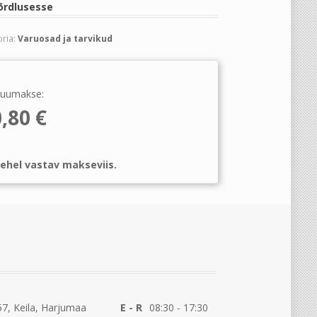
õrdlusesse
ria:
Varuosad ja tarvikud
uumakse:
0,80
€
ehel vastav makseviis.
7, Keila, Harjumaa
E - R
08:30 - 17:30