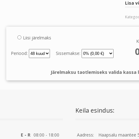
Lisa v
Kategoo
Liisi järelmaks
K
Periood:
Sissemakse:
Järelmaksu taotlemiseks valida kassa l
Keila esindus:
E - R
08:00 - 18:00
Aadress:
Haapsalu maantee 5