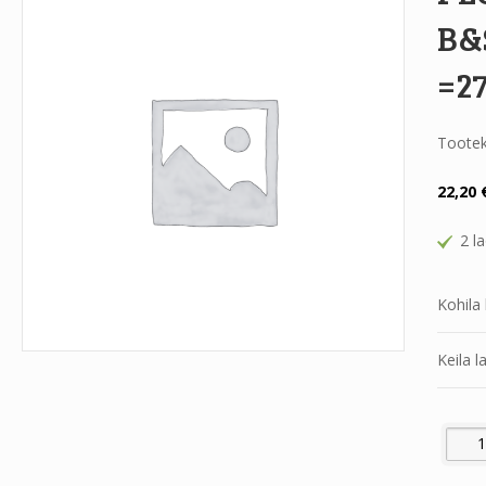
B&
=27
Toote
22,20
2 l
Kohila 
Keila l
PLOKIK