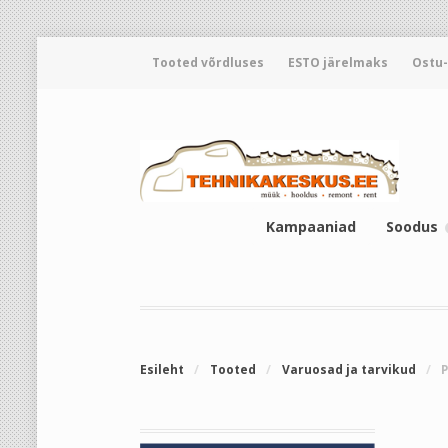
Tooted võrdluses
ESTO järelmaks
Ostu
Kampaaniad
Soodus
Esileht
/
Tooted
/
Varuosad ja tarvikud
/