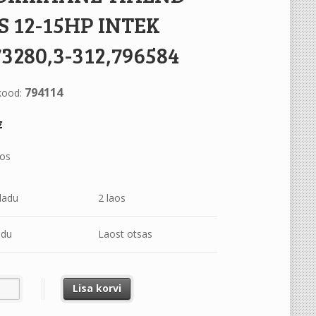
S 12-15HP INTEK
3280,3-312,796584
794114
kood:
€
aos
ladu
2 laos
adu
Laost otsas
AANE TIHEND B&S 12-15HP INTEK =273280,3-312,796584 kogus
Lisa korvi