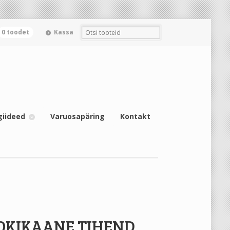
0 toodet
Kassa
giideed
Varuosapäring
Kontakt
OKIKAANE TIHEND