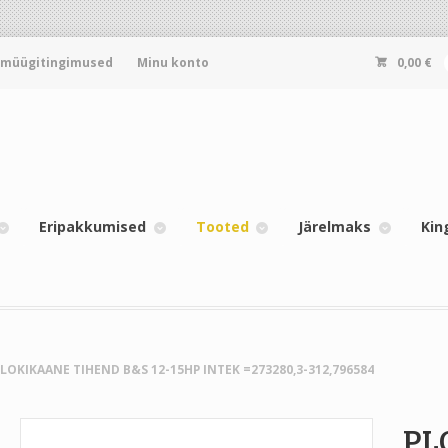
-müügitingimused
Minu konto
0,00
€
Eripakkumised
Tooted
Järelmaks
Kin
PLOKIKAANE TIHEND B&S 12-15HP INTEK =273280,3-312,796584
PL