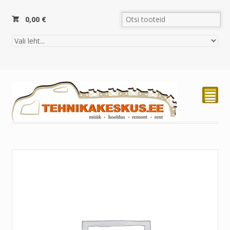
0,00
€
²