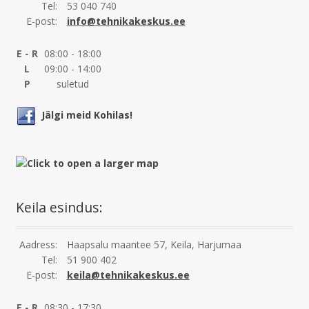
Tel:
53 040 740
E-post:
info@tehnikakeskus.ee
E - R
08:00 - 18:00
L
09:00 - 14:00
P
suletud
Jälgi meid Kohilas!
Keila esindus:
Aadress:
Haapsalu maantee 57, Keila, Harjumaa
Tel:
51 900 402
E-post:
keila@tehnikakeskus.ee
E - R
08:30 - 17:30