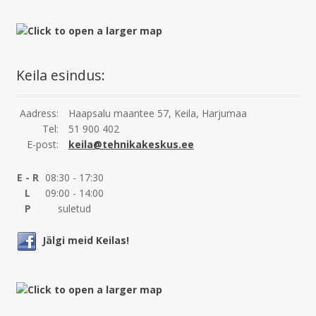
Keila esindus:
Aadress:
Haapsalu maantee 57, Keila, Harjumaa
Tel:
51 900 402
E-post:
keila@tehnikakeskus.ee
E - R
08:30 - 17:30
L
09:00 - 14:00
P
suletud
Jälgi meid Keilas!