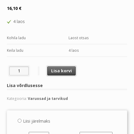
16,10
€
4 laos
Kohila ladu
Laost otsas
Keila ladu
4 laos
TERA TRAKTOR 53,3CM 42" NIIDULAIUS= 95-032,30-306,195-048
Lisa korvi
Lisa võrdlusesse
Kategooria:
Varuosad ja tarvikud
Liisi järelmaks