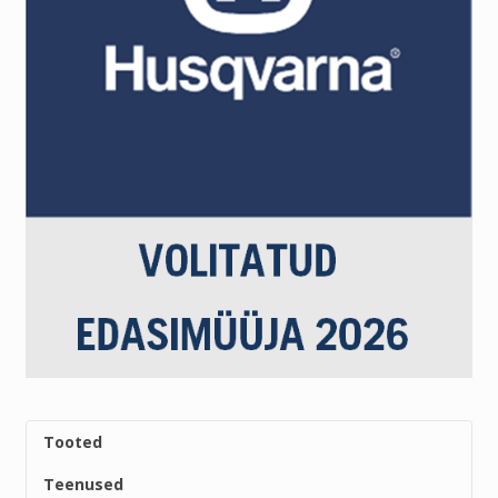
Tooted
Teenused