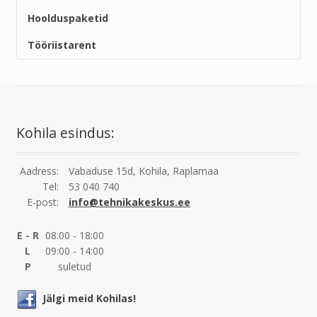
Hoolduspaketid
Tööriistarent
Kohila esindus:
Aadress:
Vabaduse 15d, Kohila, Raplamaa
Tel:
53 040 740
E-post:
info@tehnikakeskus.ee
E - R
08:00 - 18:00
L
09:00 - 14:00
P
suletud
Jälgi meid Kohilas!