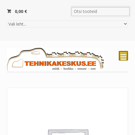
0,00
€
²