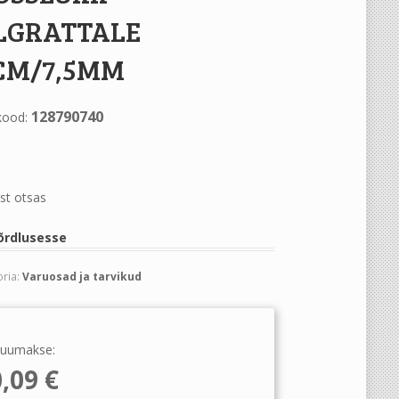
LGRATTALE
CM/7,5MM
128790740
kood:
st otsas
õrdlusesse
ria:
Varuosad ja tarvikud
uumakse:
0,09
€