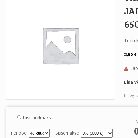
JA
65
Toote
2,50
€
Lao
Lisa v
Kategoo
Liisi järelmaks
K
Periood:
Sissemakse: