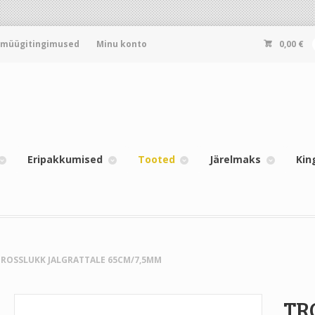
-müügitingimused
Minu konto
0,00
€
Eripakkumised
Tooted
Järelmaks
Kin
TROSSLUKK JALGRATTALE 65CM/7,5MM
TR