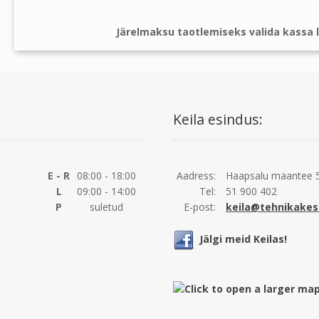
Järelmaksu taotlemiseks valida kassa l
Keila esindus:
E - R
08:00 - 18:00
Aadress:
Haapsalu maantee 5
L
09:00 - 14:00
Tel:
51 900 402
P
suletud
E-post:
keila@tehnikakes
Jälgi meid Keilas!