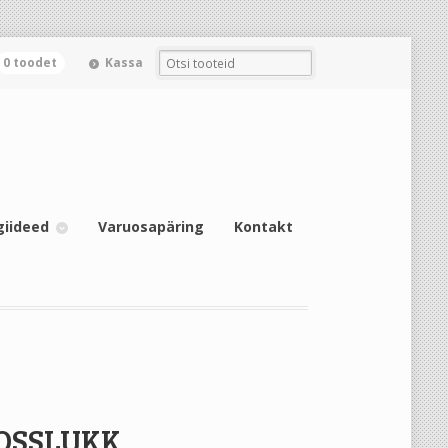
0 toodet
Kassa
giideed
Varuosapäring
Kontakt
OSSLUKK