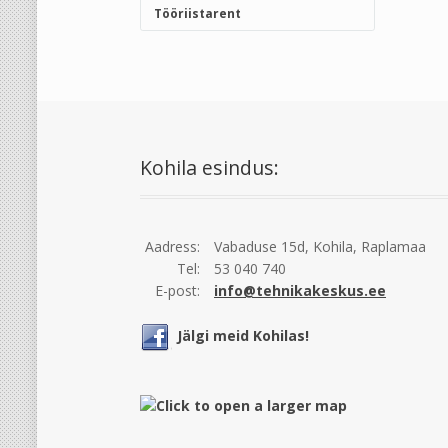
Tööriistarent
Kohila esindus:
Aadress:
Vabaduse 15d, Kohila, Raplamaa
Tel:
53 040 740
E-post:
info@tehnikakeskus.ee
Jälgi meid Kohilas!