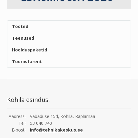
Tooted
Teenused
Hoolduspaketid
Tööriistarent
Kohila esindus:
Aadress:
Vabaduse 15d, Kohila, Raplamaa
Tel:
53 040 740
E-post:
info@tehnikakeskus.ee