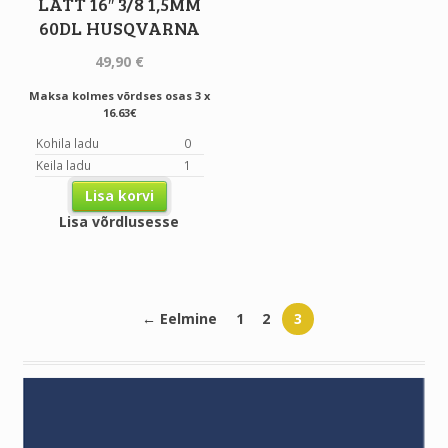
LATT 16″ 3/8 1,5MM
60DL HUSQVARNA
49,90
€
Maksa kolmes võrdses osas 3 x
16.63€
Kohila ladu
0
Keila ladu
1
Lisa korvi
Lisa võrdlusesse
← Eelmine
1
2
3