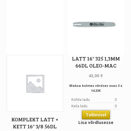
LATT 16″ 325 1,3MM
66DL OLEO-MAC
43,00
€
Maksa kolmes võrdses osas 3 x
14.33€
Kohila ladu
0
Keila ladu
0
Tellimisel
KOMPLEKT LATT +
Lisa võrdlusesse
KETT 16″ 3/8 56DL