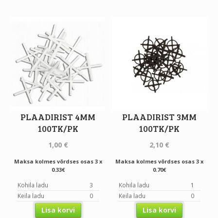
PLAADIRIST 4MM
PLAADIRIST 3MM
100TK/PK
100TK/PK
1,00
€
2,10
€
Maksa kolmes võrdses osas 3 x
Maksa kolmes võrdses osas 3 x
0.33€
0.70€
Kohila ladu
3
Kohila ladu
1
Keila ladu
0
Keila ladu
0
Lisa korvi
Lisa korvi