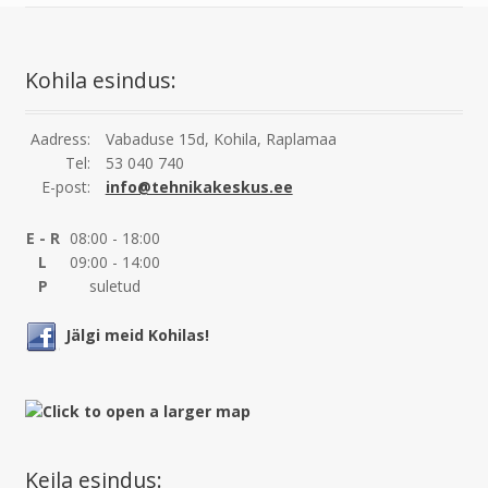
Kohila esindus:
Aadress:
Vabaduse 15d, Kohila, Raplamaa
Tel:
53 040 740
E-post:
info@tehnikakeskus.ee
E - R
08:00 - 18:00
L
09:00 - 14:00
P
suletud
Jälgi meid Kohilas!
Keila esindus: