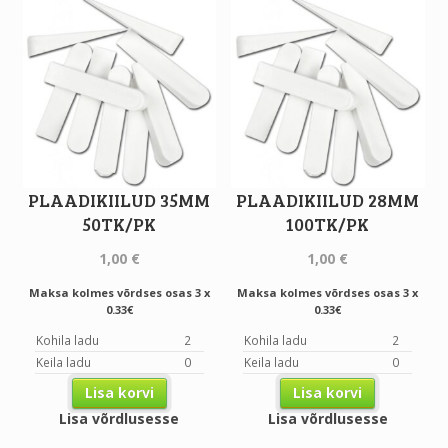
PLAADIKIILUD 35MM
PLAADIKIILUD 28MM
50TK/PK
100TK/PK
1,00
€
1,00
€
Maksa kolmes võrdses osas 3 x
Maksa kolmes võrdses osas 3 x
0.33€
0.33€
Kohila ladu
2
Kohila ladu
2
Keila ladu
0
Keila ladu
0
Lisa korvi
Lisa korvi
Lisa võrdlusesse
Lisa võrdlusesse