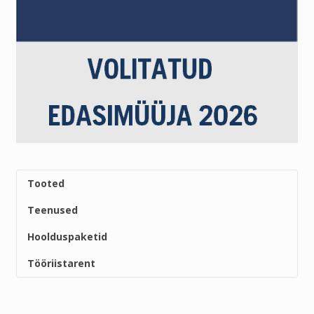
Tooted
Teenused
Hoolduspaketid
Tööriistarent