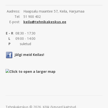
Aadress:
Haapsalu maantee 57, Keila, Harjumaa
Tel:
51 900 402
E-post:
keila@tehnikakeskus.ee
E - R
08:30 - 17:30
L
09:00 - 14:00
P
suletud
Jälgi meid Keilas!
Tehnikakeskus © 2026. Kõik õigused kaitstud.