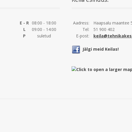
E - R
08:00 - 18:00
Aadress:
Haapsalu maantee 5
L
09:00 - 14:00
Tel:
51 900 402
P
suletud
E-post:
keila@tehnikakes
Jälgi meid Keilas!