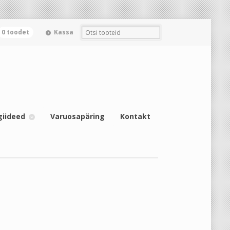
0 toodet
Kassa
giideed
Varuosapäring
Kontakt