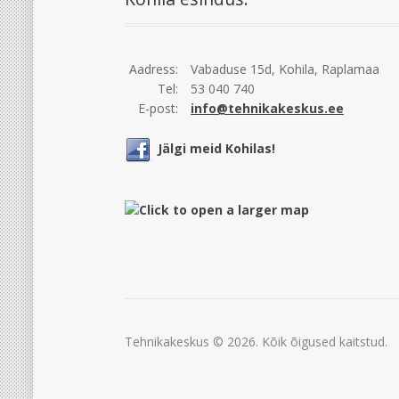
Aadress:
Vabaduse 15d, Kohila, Raplamaa
Tel:
53 040 740
E-post:
info@tehnikakeskus.ee
Jälgi meid Kohilas!
Tehnikakeskus © 2026. Kõik õigused kaitstud.