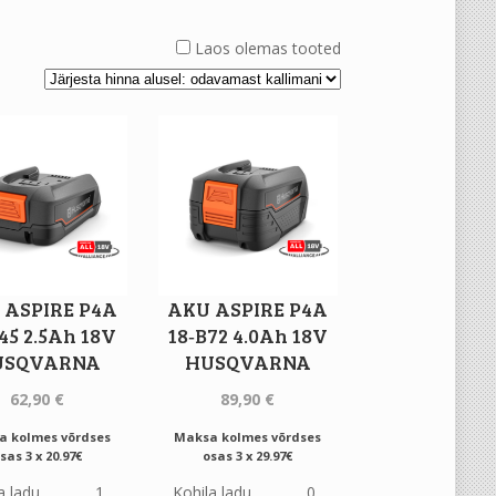
Laos olemas tooted
 ASPIRE P4A
AKU ASPIRE P4A
45 2.5Ah 18V
18‐B72 4.0Ah 18V
USQVARNA
HUSQVARNA
62,90
€
89,90
€
a kolmes võrdses
Maksa kolmes võrdses
sas 3 x 20.97€
osas 3 x 29.97€
a ladu
1
Kohila ladu
0