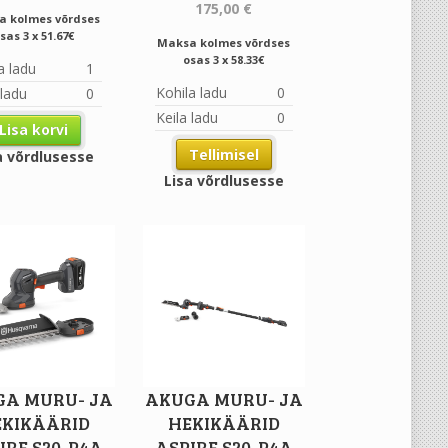
175,00
€
a kolmes võrdses
sas 3 x 51.67€
Maksa kolmes võrdses
osas 3 x 58.33€
a ladu
1
Kohila ladu
0
 ladu
0
Keila ladu
0
Lisa korvi
Tellimisel
a võrdlusesse
Lisa võrdlusesse
A MURU- JA
AKUGA MURU- JA
KIKÄÄRID
HEKIKÄÄRID
IRE S20-P4A
ASPIRE S20-P4A