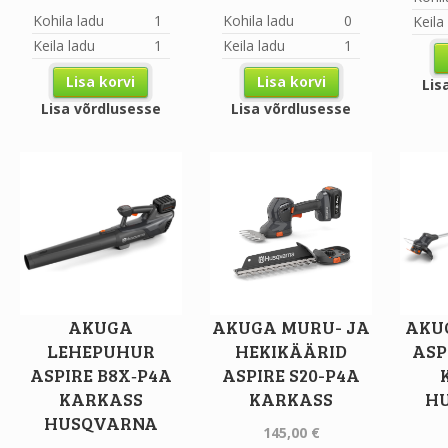
Kohila ladu
1
Kohila ladu
0
Keila
Keila ladu
1
Keila ladu
1
Lisa korvi
Lisa korvi
Lis
Lisa võrdlusesse
Lisa võrdlusesse
AKUGA
AKUGA MURU- JA
AKU
LEHEPUHUR
HEKIKÄÄRID
ASP
ASPIRE B8X‐P4A
ASPIRE S20-P4A
KARKASS
KARKASS
H
HUSQVARNA
145,00
€