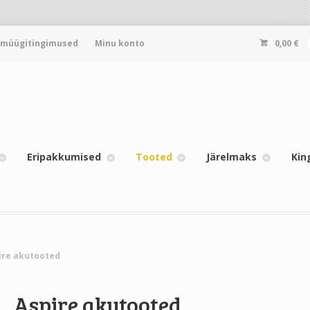
-müügitingimused
Minu konto
0,00
€
Eripakkumised
Tooted
Järelmaks
Kin
ire akutooted
Aspire akutooted