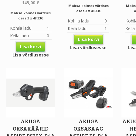
145,00
€
Maksa kolmes võrdses
Maks
osas 3 x 48.33€
o
Maksa kolmes võrdses
osas 3 x 48.33€
Kohila ladu
0
Kohil
Kohila ladu
1
Keila ladu
1
Keila
Keila ladu
0
Lisa korvi
Lisa korvi
Lisa võrdlusesse
Lis
Lisa võrdlusesse
AKUGA
AKUGA
AKUG
OKSAKÄÄRID
OKSASAAG
HE
ASPIRE PS30X-P4A
ASPIRE P5-P4A
ASP