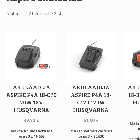
Näitan 1–12 tulemust 32-st
AKULAADIJA
AKULAADIJA
AKU
ASPIRE P4A 18‐C70
ASPIRE P4A 18-
18‐B
70W 18V
C170 170W
H
HUSQVARNA
HUSQVARNA
49,90
€
61,90
€
Maks
o
Maksa kolmes võrdses
Maksa kolmes võrdses
osas 3 x 16.63€
osas 3 x 20.63€
Kohil