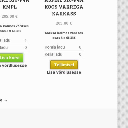
KMPL
KOOS VARREGA
KARKASS
205,00
€
205,00
€
a kolmes võrdses
sas 3 x 68.33€
Maksa kolmes võrdses
osas 3 x 68.33€
a ladu
1
Kohila ladu
0
 ladu
0
Keila ladu
0
Lisa korvi
Tellimisel
a võrdlusesse
Lisa võrdlusesse
ne →