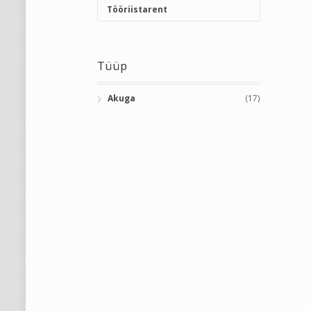
Tööriistarent
Tüüp
Akuga
(17)