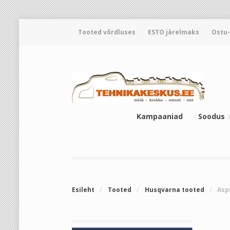
Tooted võrdluses
ESTO järelmaks
Ostu
Kampaaniad
Soodus
Esileht
/
Tooted
/
Husqvarna tooted
/
Asp