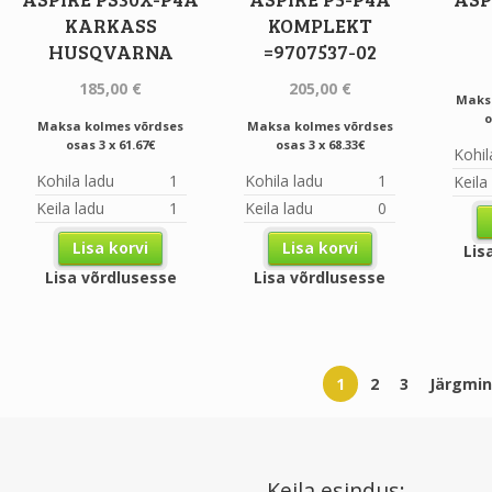
KARKASS
KOMPLEKT
HUSQVARNA
=9707537-02
185,00
€
205,00
€
Maks
o
Maksa kolmes võrdses
Maksa kolmes võrdses
osas 3 x 61.67€
osas 3 x 68.33€
Kohil
Kohila ladu
1
Kohila ladu
1
Keila
Keila ladu
1
Keila ladu
0
Lisa korvi
Lisa korvi
Lis
Lisa võrdlusesse
Lisa võrdlusesse
1
2
3
Järgmi
Keila esindus: