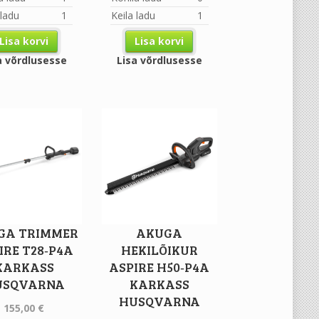
 ladu
1
Keila ladu
1
Lisa korvi
Lisa korvi
a võrdlusesse
Lisa võrdlusesse
GA TRIMMER
AKUGA
IRE T28‐P4A
HEKILÕIKUR
KARKASS
ASPIRE H50‐P4A
USQVARNA
KARKASS
HUSQVARNA
155,00
€