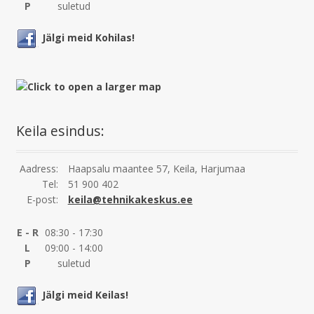
P
suletud
Jälgi meid Kohilas!
Keila esindus:
Aadress:
Haapsalu maantee 57, Keila, Harjumaa
Tel:
51 900 402
E-post:
keila@tehnikakeskus.ee
E - R
08:30 - 17:30
L
09:00 - 14:00
P
suletud
Jälgi meid Keilas!