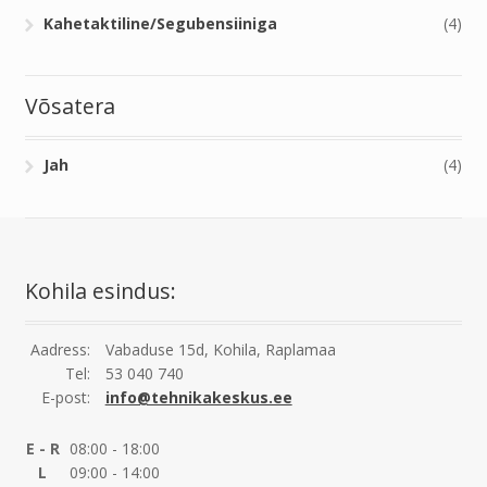
Kahetaktiline/Segubensiiniga
(4)
Võsatera
Jah
(4)
Kohila esindus:
Aadress:
Vabaduse 15d, Kohila, Raplamaa
Tel:
53 040 740
E-post:
info@tehnikakeskus.ee
E - R
08:00 - 18:00
L
09:00 - 14:00