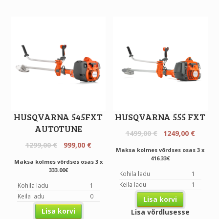
HUSQVARNA 545FXT
HUSQVARNA 555 FXT
AUTOTUNE
Original
Curren
1499,00
€
1249,00
€
price
price
Original
Current
1299,00
€
999,00
€
Maksa kolmes võrdses osas 3 x
was:
is:
price
price
416.33€
Maksa kolmes võrdses osas 3 x
1499,00 €.
1249,00
was:
is:
333.00€
Kohila ladu
1
1299,00 €.
999,00 €.
Keila ladu
1
Kohila ladu
1
Keila ladu
0
Lisa korvi
Lisa korvi
Lisa võrdlusesse