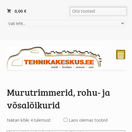
0,00
€
²
Murutrimmerid, rohu- ja
võsalõikurid
Näitan kõiki 4 tulemust
Laos olemas tooted