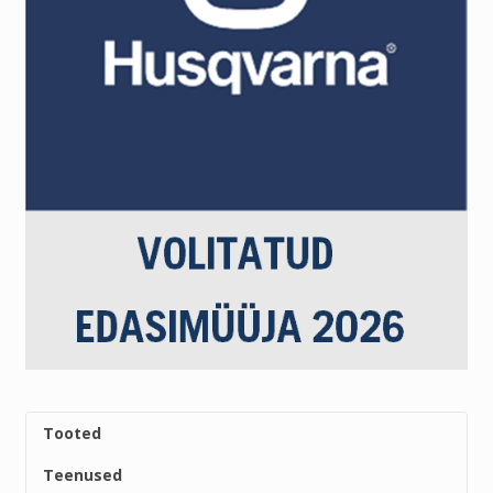
Tooted
Teenused