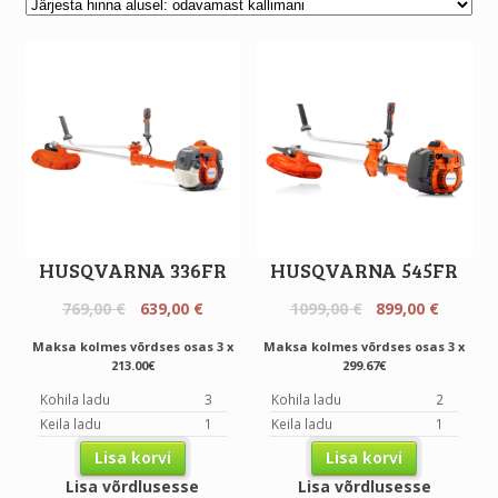
HUSQVARNA 336FR
HUSQVARNA 545FR
Original
Current
Original
Curren
769,00
€
639,00
€
1099,00
€
899,00
€
price
price
price
price
Maksa kolmes võrdses osas 3 x
Maksa kolmes võrdses osas 3 x
was:
is:
was:
is:
213.00€
299.67€
769,00 €.
639,00 €.
1099,00 €.
899,00 
Kohila ladu
3
Kohila ladu
2
Keila ladu
1
Keila ladu
1
Lisa korvi
Lisa korvi
Lisa võrdlusesse
Lisa võrdlusesse