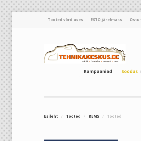
Tooted võrdluses
ESTO järelmaks
Ostu
Kampaaniad
Soodus
Esileht
/
Tooted
/
REMS
/
Tooted