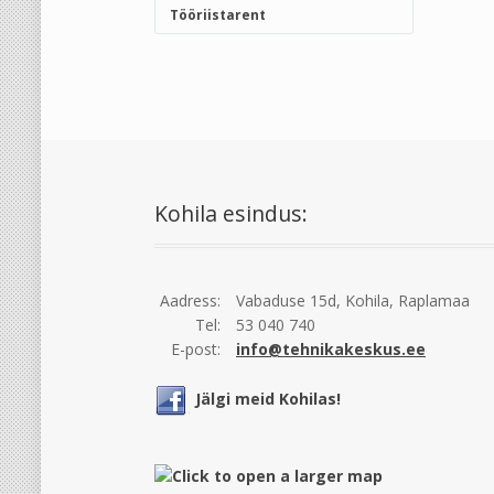
Tööriistarent
Kohila esindus:
Aadress:
Vabaduse 15d, Kohila, Raplamaa
Tel:
53 040 740
E-post:
info@tehnikakeskus.ee
Jälgi meid Kohilas!