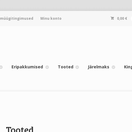
-müügitingimused
Minu konto
0,00
€
Eripakkumised
Tooted
Järelmaks
Kin
Tooted