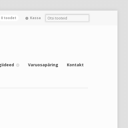
0 toodet
Kassa
giideed
Varuosapäring
Kontakt