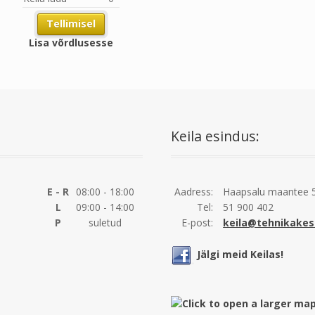
Tellimisel
Lisa võrdlusesse
Keila esindus:
E - R
08:00 - 18:00
Aadress:
Haapsalu maantee 5
L
09:00 - 14:00
Tel:
51 900 402
P
suletud
E-post:
keila@tehnikakes
Jälgi meid Keilas!