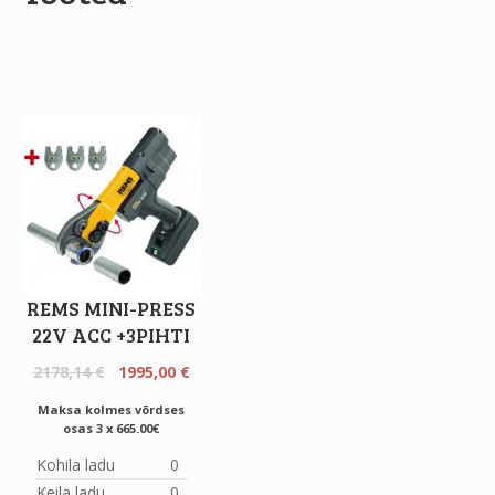
REMS MINI-PRESS
22V ACC +3PIHTI
Original
Current
2178,14
€
1995,00
€
price
price
Maksa kolmes võrdses
was:
is:
osas 3 x 665.00€
2178,14 €.
1995,00 €.
Kohila ladu
0
Keila ladu
0