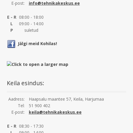
E-post:
info@tehnikakeskus.ee
E - R
08:00 - 18:00
L
09:00 - 14:00
P
suletud
Jälgi meid Kohilas!
Keila esindus:
Aadress:
Haapsalu maantee 57, Keila, Harjumaa
Tel:
51 900 402
E-post:
keila@tehnikakeskus.ee
E - R
08:30 - 17:30
L
09:00 - 14:00