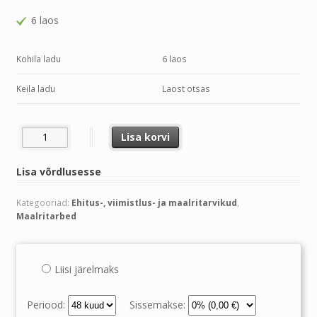
6 laos
Kohila ladu
6 laos
Keila ladu
Laost otsas
MAALRITEIP 48MMx50M SISETINGIMUSTESSE kogus
Lisa korvi
Lisa võrdlusesse
Kategooriad:
Ehitus-, viimistlus- ja maalritarvikud
,
Maalritarbed
Liisi järelmaks
Periood:
Sissemakse: