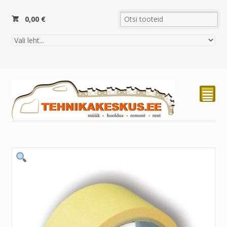
0,00
€
²