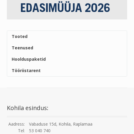
Tooted
Teenused
Hoolduspaketid
Tööriistarent
Kohila esindus:
Aadress:
Vabaduse 15d, Kohila, Raplamaa
Tel:
53 040 740