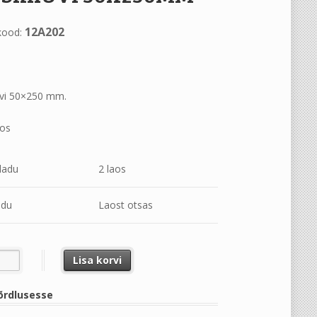
12A202
kood:
uvi 50×250 mm.
aos
ladu
2 laos
adu
Laost otsas
RUVI 50X250MM kogus
Lisa korvi
õrdlusesse