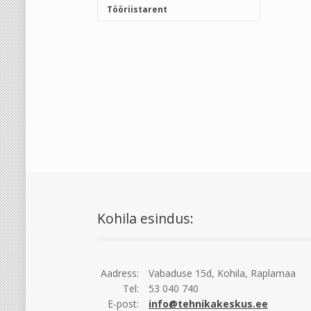
Tööriistarent
Kohila esindus:
Aadress:
Vabaduse 15d, Kohila, Raplamaa
Tel:
53 040 740
E-post:
info@tehnikakeskus.ee