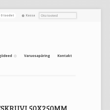
0 toodet
Kassa
giideed
Varuosapäring
Kontakt
TSKRUVI 50X250MM