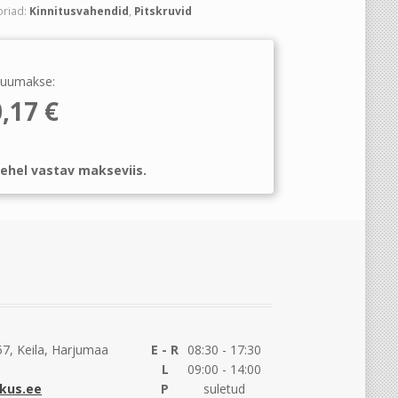
oriad:
Kinnitusvahendid
,
Pitskruvid
uumakse:
0,17
€
ehel vastav makseviis.
7, Keila, Harjumaa
E - R
08:30 - 17:30
L
09:00 - 14:00
kus.ee
P
suletud