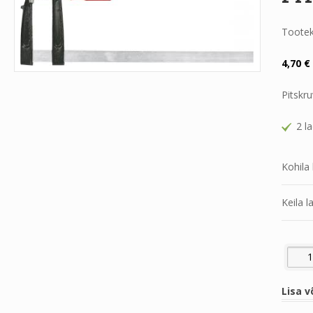
Toote
4,70
€
Pitskr
2 l
Kohila 
Keila l
PITSK
Lisa v