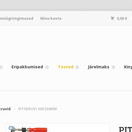
-müügitingimused
Minu konto
0,00
€
Eripakkumised
Tooted
Järelmaks
Kin
kruvid
/
PITSKRUVI 50X250MM
PI