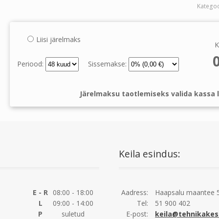
Katego
Liisi järelmaks
K
Periood:
Sissemakse:
Järelmaksu taotlemiseks valida kassa l
Keila esindus:
E - R
08:00 - 18:00
Aadress:
Haapsalu maantee 5
L
09:00 - 14:00
Tel:
51 900 402
P
suletud
E-post:
keila@tehnikakes