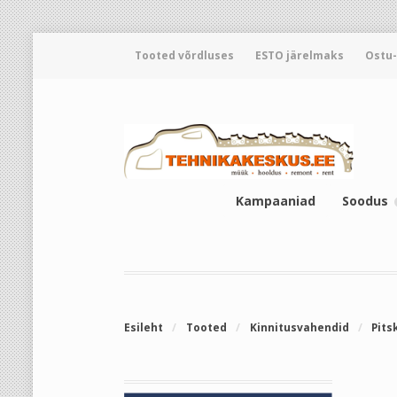
Tooted võrdluses
ESTO järelmaks
Ostu
Kampaaniad
Soodus
Esileht
/
Tooted
/
Kinnitusvahendid
/
Pits