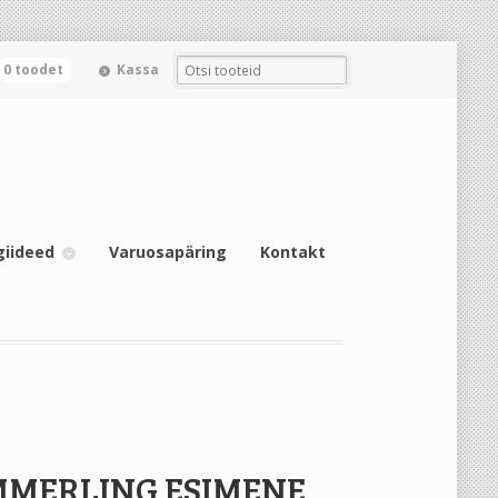
0 toodet
Kassa
giideed
Varuosapäring
Kontakt
MMERLING ESIMENE