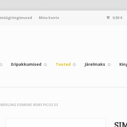
-müügitingimused
Minu konto
0,00
€
Eripakkumised
Tooted
Järelmaks
Kin
MMERLING ESIMENE REMS PICUS S3
SI