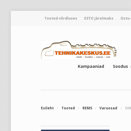
Tooted võrdluses
ESTO järelmaks
Ostu
Kampaaniad
Soodus
Esileht
/
Tooted
/
REMS
/
Varuosad
/
SI