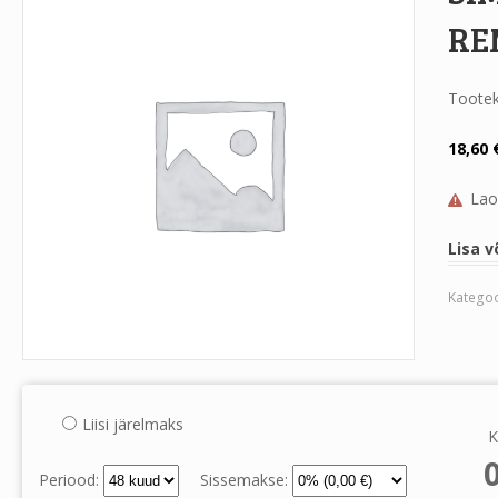
RE
Toote
18,60
Lao
Lisa v
Katego
Liisi järelmaks
K
Periood:
Sissemakse: