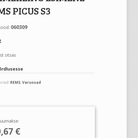
MS PICUS S3
060309
kood:
€
st otsas
õrdlusesse
oriad:
REMS
,
Varuosad
uumakse:
0,67
€