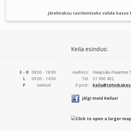
Järelmaksu taotlemiseks valida kassa l
Keila esindus:
E - R
08:00 - 18:00
Aadress:
Haapsalu maantee 5
L
09:00 - 14:00
Tel:
51 900 402
P
suletud
E-post:
keila@tehnikakes
Jälgi meid Keilas!