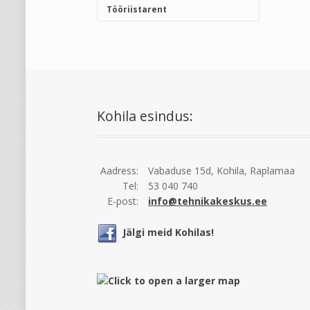
Tööriistarent
Kohila esindus:
Aadress:
Vabaduse 15d, Kohila, Raplamaa
Tel:
53 040 740
E-post:
info@tehnikakeskus.ee
Jälgi meid Kohilas!