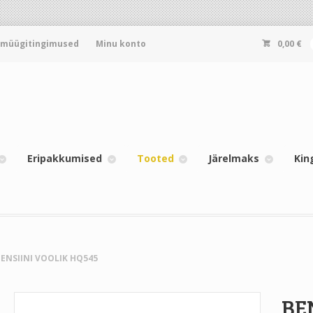
-müügitingimused
Minu konto
0,00
€
Eripakkumised
Tooted
Järelmaks
Kin
BENSIINI VOOLIK HQ545
BE