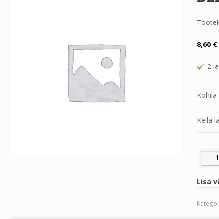
Toote
8,60
€
2 l
Kohila 
Keila l
BENSII
Lisa v
Kategoo