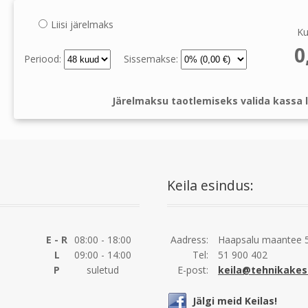
Liisi järelmaks
Ku
0
Periood:
Sissemakse:
Järelmaksu taotlemiseks valida kassa l
Keila esindus:
E - R
08:00 - 18:00
Aadress:
Haapsalu maantee 5
L
09:00 - 14:00
Tel:
51 900 402
P
suletud
E-post:
keila@tehnikakes
Jälgi meid Keilas!