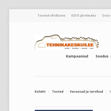
Tooted võrdluses
ESTO järelmaks
Ostu
Kampaaniad
Soodus
Esileht
/
Tooted
/
Varuosad ja tarvikud
/