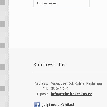
Tööriistarent
Kohila esindus:
Aadress:
Vabaduse 15d, Kohila, Raplamaa
Tel:
53 040 740
E-post:
info@tehnikakeskus.ee
Jälgi meid Kohilas!