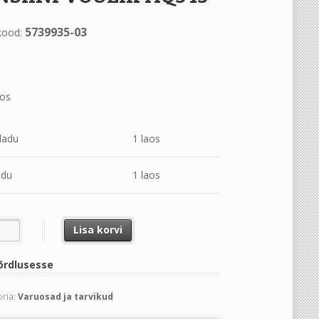
5739935-03
kood:
aos
ladu
1 laos
adu
1 laos
NI VOOLIK HQ545 kogus
Lisa korvi
õrdlusesse
ria:
Varuosad ja tarvikud