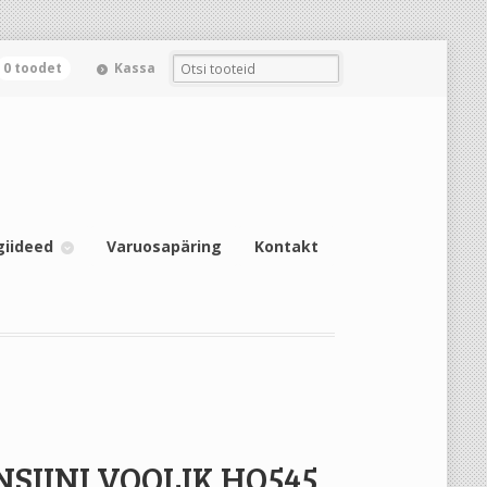
0 toodet
Kassa
giideed
Varuosapäring
Kontakt
NSIINI VOOLIK HQ545