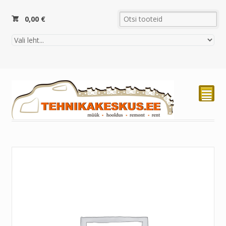
0,00
€
²