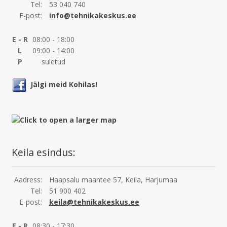
Tel:
53 040 740
E-post:
info@tehnikakeskus.ee
E - R
08:00 - 18:00
L
09:00 - 14:00
P
suletud
Jälgi meid Kohilas!
Keila esindus:
Aadress:
Haapsalu maantee 57, Keila, Harjumaa
Tel:
51 900 402
E-post:
keila@tehnikakeskus.ee
E - R
08:30 - 17:30