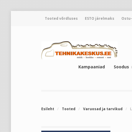
Tooted võrdluses
ESTO järelmaks
Ostu
Kampaaniad
Soodus
Esileht
/
Tooted
/
Varuosad ja tarvikud
/