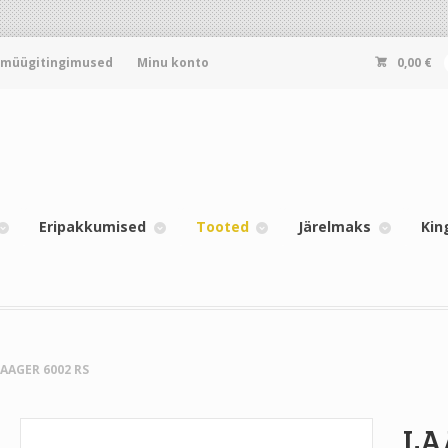
-müügitingimused
Minu konto
0,00
€
Eripakkumised
Tooted
Järelmaks
Kin
LAAGER 6002 RS
LA