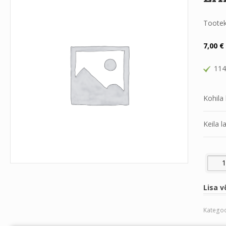
Toote
7,00
€
114
Kohila 
Keila l
LAAGER
Lisa v
Kategoo