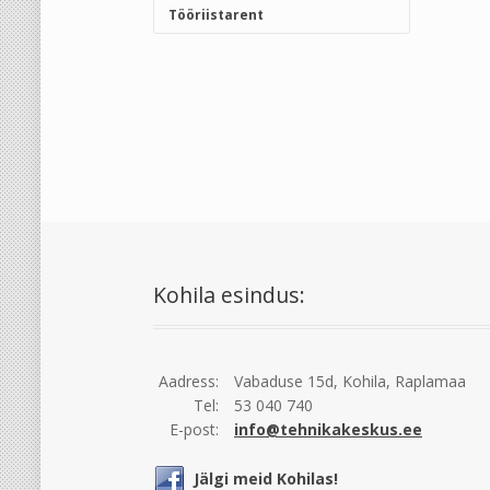
Tööriistarent
Kohila esindus:
Aadress:
Vabaduse 15d, Kohila, Raplamaa
Tel:
53 040 740
E-post:
info@tehnikakeskus.ee
Jälgi meid Kohilas!