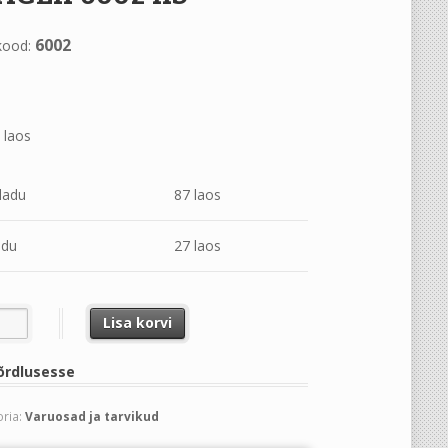
6002
kood:
 laos
ladu
87 laos
adu
27 laos
 6002 RS kogus
Lisa korvi
õrdlusesse
ria:
Varuosad ja tarvikud