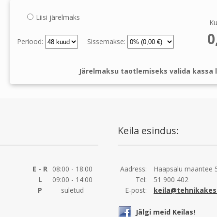
Liisi järelmaks
Ku
0
Periood:
Sissemakse:
Järelmaksu taotlemiseks valida kassa l
Keila esindus:
E - R
08:00 - 18:00
Aadress:
Haapsalu maantee 5
L
09:00 - 14:00
Tel:
51 900 402
P
suletud
E-post:
keila@tehnikakes
Jälgi meid Keilas!