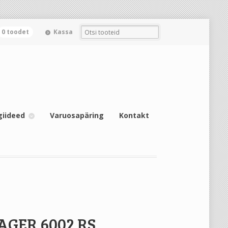
0 toodet
Kassa
giideed
Varuosapäring
Kontakt
AGER 6002 RS