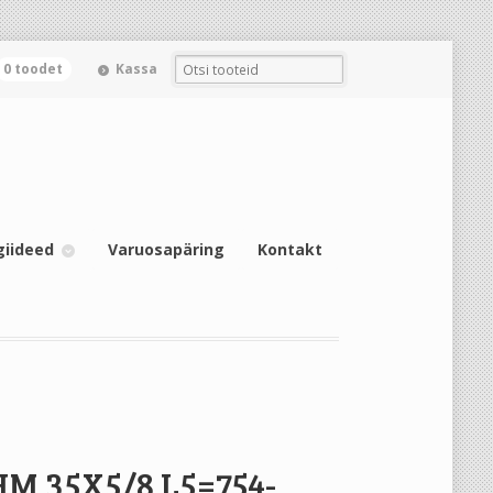
0 toodet
Kassa
giideed
Varuosapäring
Kontakt
HM 35X5/8 L5=754-