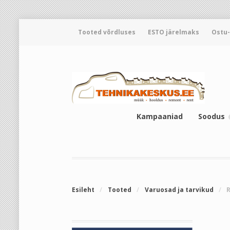
Tooted võrdluses
ESTO järelmaks
Ostu
Kampaaniad
Soodus
Esileht
/
Tooted
/
Varuosad ja tarvikud
/