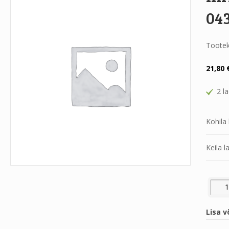
04
Toote
21,80
2 l
Kohila 
Keila l
RIHM 3
Lisa v