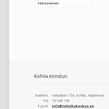
Tööriistarent
Kohila esindus:
Aadress:
Vabaduse 15d, Kohila, Raplamaa
Tel:
53 040 740
E-post:
info@tehnikakeskus.ee