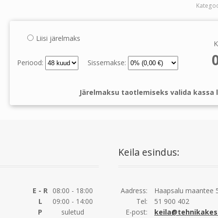
Kategoo
Liisi järelmaks
K
Periood:
Sissemakse:
Järelmaksu taotlemiseks valida kassa l
Keila esindus:
E - R
08:00 - 18:00
Aadress:
Haapsalu maantee 5
L
09:00 - 14:00
Tel:
51 900 402
P
suletud
E-post:
keila@tehnikakes