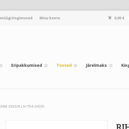
-müügitingimused
Minu konto
0,00
€
Eripakkumised
Tooted
Järelmaks
Kin
RIHM 35X5/8 L5=754-04331
RI