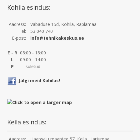
Kohila esindus:
Aadress:
Vabaduse 15d, Kohila, Raplamaa
Tel:
53 040 740
E-post:
info@tehnikakeskus.ee
E - R
08:00 - 18:00
L
09:00 - 14:00
P
suletud
Jälgi meid Kohilas!
Keila esindus:
Aadress:
Haapsalu maantee 57, Keila, Harjumaa