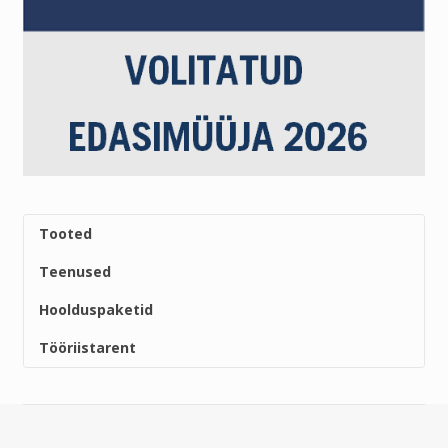
Tooted
Teenused
Hoolduspaketid
Tööriistarent