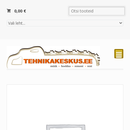
0,00
€
²