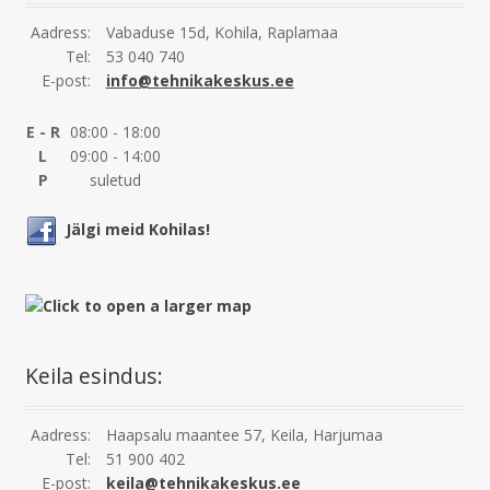
Aadress:
Vabaduse 15d, Kohila, Raplamaa
Tel:
53 040 740
E-post:
info@tehnikakeskus.ee
E - R
08:00 - 18:00
L
09:00 - 14:00
P
suletud
Jälgi meid Kohilas!
Keila esindus:
Aadress:
Haapsalu maantee 57, Keila, Harjumaa
Tel:
51 900 402
E-post:
keila@tehnikakeskus.ee