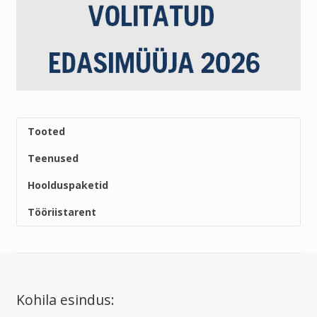
Tooted
Teenused
Hoolduspaketid
Tööriistarent
Kohila esindus: