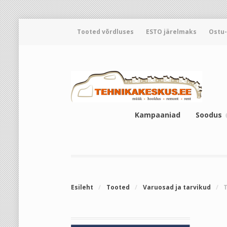
Tooted võrdluses
ESTO järelmaks
Ostu
Kampaaniad
Soodus
Esileht
/
Tooted
/
Varuosad ja tarvikud
/