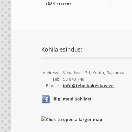
Tööriistarent
Kohila esindus:
Aadress:
Vabaduse 15d, Kohila, Raplamaa
Tel:
53 040 740
E-post:
info@tehnikakeskus.ee
Jälgi meid Kohilas!