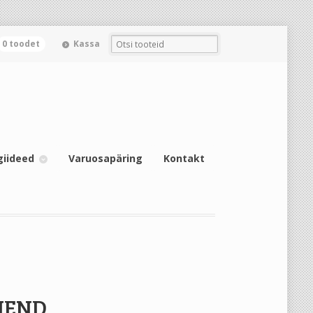
0 toodet
Kassa
giideed
Varuosapäring
Kontakt
HEND