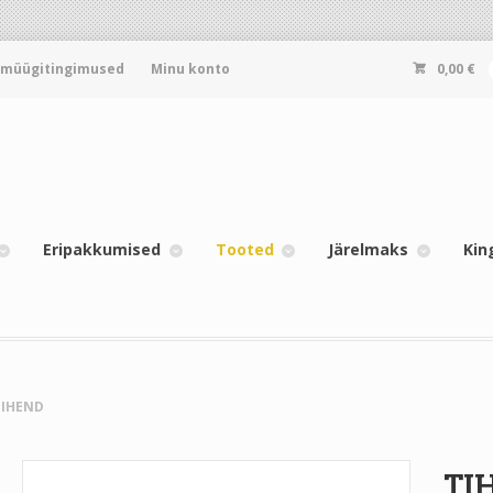
-müügitingimused
Minu konto
0,00
€
Eripakkumised
Tooted
Järelmaks
Kin
TIHEND
TI