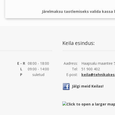
Järelmaksu taotlemiseks valida kassa l
Keila esindus:
E - R
08:00 - 18:00
Aadress:
Haapsalu maantee 5
L
09:00 - 14:00
Tel:
51 900 402
P
suletud
E-post:
keila@tehnikakes
Jälgi meid Keilas!