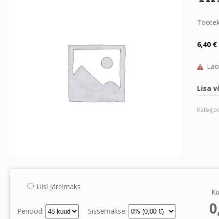
Toote
6,40
€
Lao
Lisa v
Kategoo
Liisi järelmaks
Ku
0
Periood:
Sissemakse: