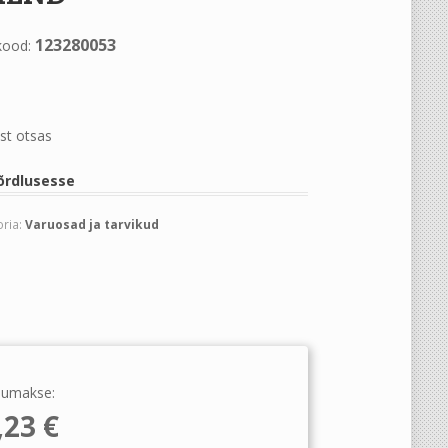
123280053
kood:
st otsas
õrdlusesse
ria:
Varuosad ja tarvikud
umakse:
,23
€