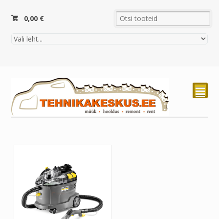
0,00
€
²