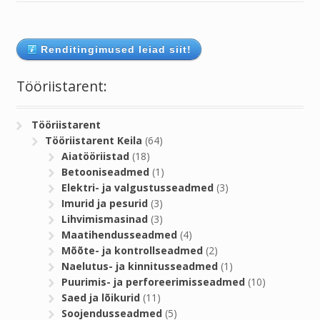
Renditingimused leiad siit!
Tööriistarent:
Tööriistarent
Tööriistarent Keila
(64)
Aiatööriistad
(18)
Betooniseadmed
(1)
Elektri- ja valgustusseadmed
(3)
Imurid ja pesurid
(3)
Lihvimismasinad
(3)
Maatihendusseadmed
(4)
Mõõte- ja kontrollseadmed
(2)
Naelutus- ja kinnitusseadmed
(1)
Puurimis- ja perforeerimisseadmed
(10)
Saed ja lõikurid
(11)
Soojendusseadmed
(5)