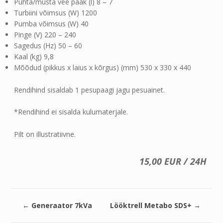
Puhta/musta vee paak (l) 8 – 7
Turbiini võimsus (W) 1200
Pumba võimsus (W) 40
Pinge (V) 220 – 240
Sagedus (Hz) 50 – 60
Kaal (kg) 9,8
Mõõdud (pikkus x laius x kõrgus) (mm) 530 x 330 x 440
Rendihind sisaldab 1 pesupaagi jagu pesuainet.
*Rendihind ei sisalda kulumaterjale.
Pilt on illustratiivne.
15,00 EUR / 24H
←
Generaator 7kVa
Lööktrell Metabo SDS+
→