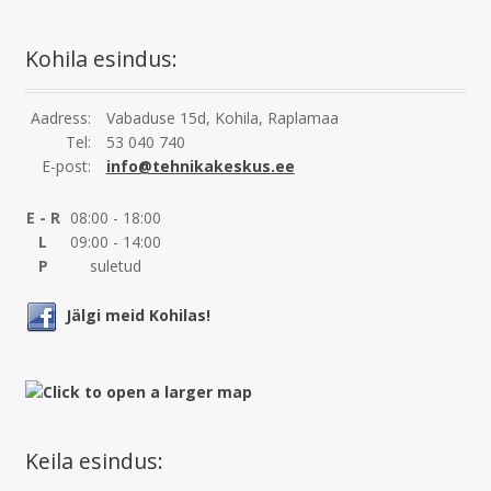
Kohila esindus:
Aadress:
Vabaduse 15d, Kohila, Raplamaa
Tel:
53 040 740
E-post:
info@tehnikakeskus.ee
E - R
08:00 - 18:00
L
09:00 - 14:00
P
suletud
Jälgi meid Kohilas!
Keila esindus: