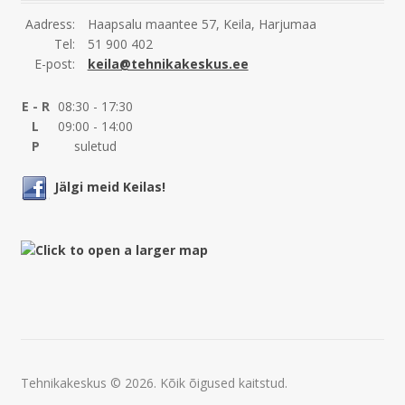
Aadress:
Haapsalu maantee 57, Keila, Harjumaa
Tel:
51 900 402
E-post:
keila@tehnikakeskus.ee
E - R
08:30 - 17:30
L
09:00 - 14:00
P
suletud
Jälgi meid Keilas!
Tehnikakeskus © 2026. Kõik õigused kaitstud.