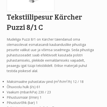
Tekstiilipesur Kärcher
Puzzi 8/1 C
Mudeliga Puzzi 8/1 on Kärcher täiendanud oma
olemasolevat esmatasandi kaubanduslike pihustiga
pesurite valikut uue ja võimsa seadmega. Seda pihustiga
puhastusseadet saab efektiivselt kasutada polstri
puhastamiseks, plekkide eemaldamiseks vaipadelt,
peaaegu igat tüüpi tekstiilidelt. Erilise materjali puhul
testida pisikesel alal.
Maksimaalne puhastatav pind (m²/h/m²/h) 12 / 18
Õhuvoolu hulk (l/s) 61
Vaakum (mbar/kPa) 230 / 23
Pihustusmäär (l/min) 1
Pihustusrõhk (bar) 1